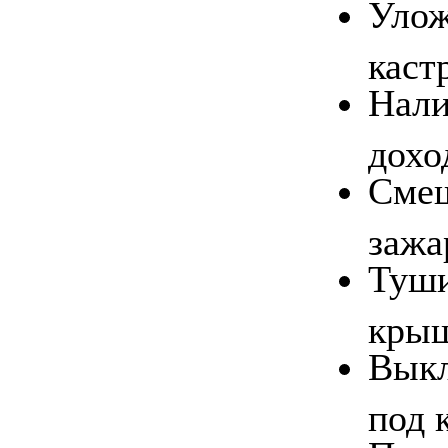
Улож
кас
Нали
дохо
Смеш
зажа
Туши
кры
Выкл
под 