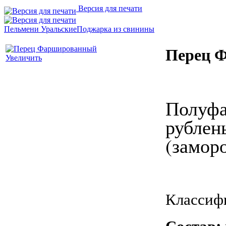
Версия для печати
Пельмени Уральские
Поджарка из свинины
Перец 
Увеличить
Полуфа
рублен
(замор
Классиф
Состав: