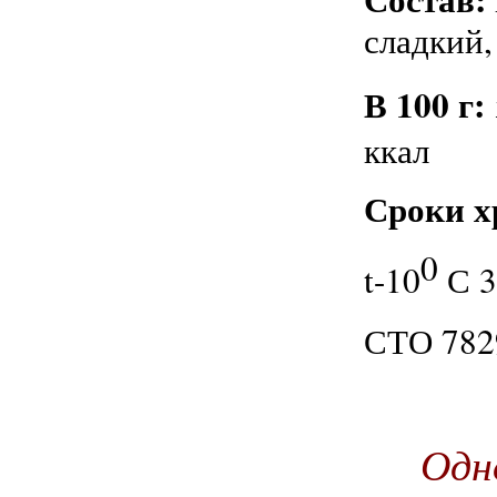
сладкий,
В 100 г:
ккал
Сроки х
0
t-10
С 3
СТО 782
Одн