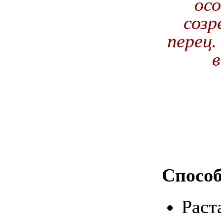
осо
созр
перец
в
Способ
Раст