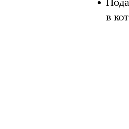
Пода
в ко