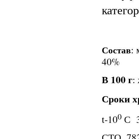
катего
Состав
:
40%
В 100 г
:
Сроки х
0
t-10
С 3
СТО 782