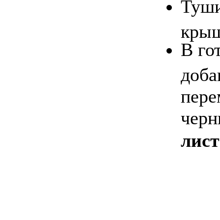
Туши
кры
В го
доба
пере
чер
лист