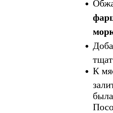
Обжа
фар
мор
Доб
тщат
К мя
зали
была
Посо