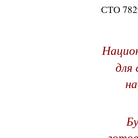
СТО 782
Национ
для 
на
Бу
готов