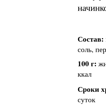
начинк
Состав:
соль, пе
100 г:
жи
ккал
Сроки х
суток