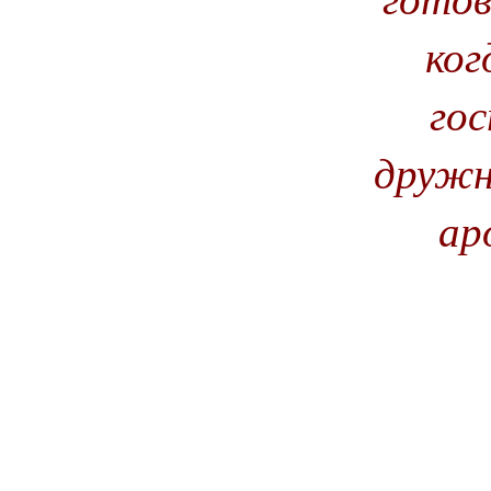
ког
го
дружн
ар