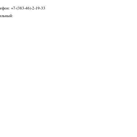
ефон: +7-(383-46)-2-19-33
ильный:
+7
-(913)-473 98 75